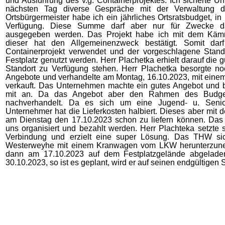
und Ausführung des v.g. Containerprojektes. Ich sicherte Un
nächsten Tag diverse Gespräche mit der Verwaltung d
Ortsbürgermeister habe ich ein jährliches Ortsratsbudget, in
Verfügung. Diese Summe darf aber nur für Zwecke da
ausgegeben werden. Das Projekt habe ich mit dem Käm
dieser hat den Allgemeinenzweck bestätigt. Somit da
Containerprojekt verwendet und der vorgeschlagene Stan
Festplatz genutzt werden. Herr Plachetka erhielt darauf die 
Standort zu Verfügung stehen. Herr Plachetka besorgte n
Angebote und verhandelte am Montag, 16.10.2023, mit eine
verkauft. Das Unternehmen machte ein gutes Angebot und bo
mit an. Da das Angebot aber den Rahmen des Budgets
nachverhandelt. Da es sich um eine Jugend- u. Senior
Unternehmer hat die Lieferkosten halbiert. Dieses aber mit 
am Dienstag den 17.10.2023 schon zu liefern können. Das
uns organisiert und bezahlt werden. Herr Plachteka setzte
Verbindung und erzielt eine super Lösung. Das THW sic
Westerweyhe mit einem Kranwagen vom LKW herunterzune
dann am 17.10.2023 auf dem Festplatzgelände abgelade
30.10.2023, so ist es geplant, wird er auf seinen endgültigen S