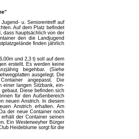
he“
Jugend- u. Seniorentreff auf
hten. Auf dem Platz befindet
d, dass hauptsächlich von der
ontainer den die Landjugend
tplatzgelände finden jährlich
,00m und 2,3 t) soll auf dem
en erstellt. Es werden keine
nzjährig begehbar. (Siehe
ehwegplatten ausgelegt. Die
 Container angepasst. Die
 einer langen Sitzbank, ein-
l gebaut. Diese befinden sich
können für den Außenbereich
en neuen Anstrich. In diesem
euen Anstrich erhalten. Am
. Da der neue Container noch
 erhält der Container seinen
en. Ein Westerweyher Bürger
Club Heideblume sorgt für die