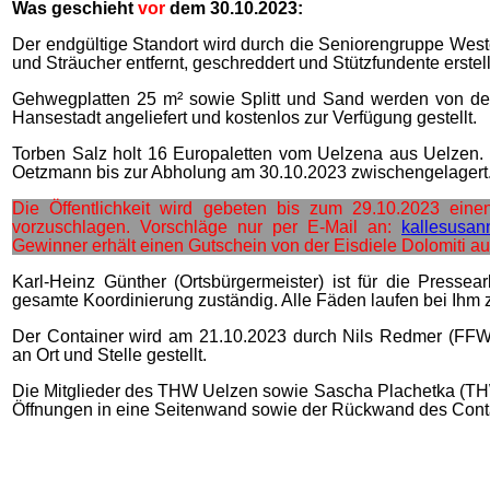
Was geschieht
vor
dem 30.10.2023:
Der endgültige Standort wird durch die Seniorengruppe Wes
und Sträucher entfernt, geschreddert und Stützfundente erstell
Gehwegplatten 25 m² sowie Splitt und Sand werden von den
Hansestadt angeliefert und kostenlos zur Verfügung gestellt.
Torben Salz holt 16 Europaletten vom Uelzena aus Uelzen.
Oetzmann bis zur Abholung am 30.10.2023 zwischengelagert
Die Öffentlichkeit wird gebeten bis zum 29.10.2023 ein
vorzuschlagen. Vorschläge nur per E-Mail an:
kallesusan
Gewinner erhält einen Gutschein von der Eisdiele Dolomiti a
Karl-Heinz Günther (Ortsbürgermeister) ist für die Pressear
gesamte Koordinierung zuständig. Alle Fäden laufen bei Ih
Der Container wird am 21.10.2023 durch Nils Redmer (FFW
an Ort und Stelle gestellt.
Die Mitglieder des THW Uelzen sowie Sascha Plachetka (T
Öffnungen in eine Seitenwand sowie der Rückwand des Cont