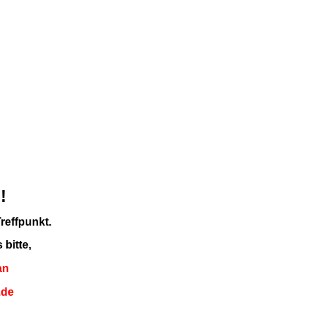
!
reffpunkt.
 bitte,
an
.de