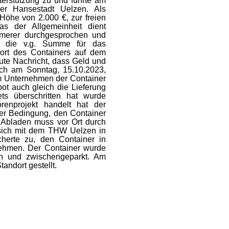
terstützung zu und führte am
er Hansestadt Uelzen. Als
 Höhe von 2.000 €, zur freien
s der Allgemeinheit dient
merer durchgesprochen und
rf die v.g. Summe für das
dort des Containers auf dem
gute Nachricht, dass Geld und
och am Sonntag, 15.10.2023,
m Unternehmen der Container
t auch gleich die Lieferung
 überschritten hat wurde
enprojekt handelt hat der
der Bedingung, den Container
 Abladen muss vor Ort durch
 sich mit dem THW Uelzen in
herte zu, den Container in
hmen. Der Container wurde
n und zwischengeparkt. Am
tandort gestellt.