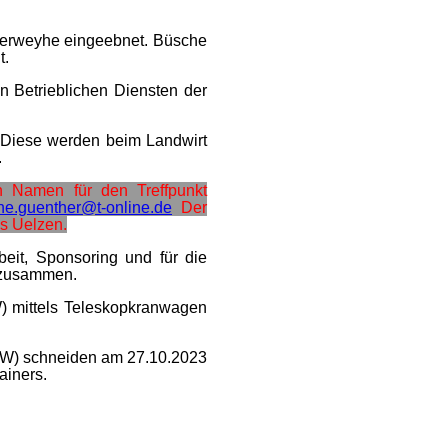
terweyhe eingeebnet. Büsche
t.
 Betrieblichen Diensten der
 Diese werden beim Landwirt
.
en Namen für den Treffpunkt
ne.guenther@t-online.de
Der
us Uelzen.
beit, Sponsoring und für die
m zusammen.
) mittels Teleskopkranwagen
HW) schneiden am 27.10.2023
ainers.