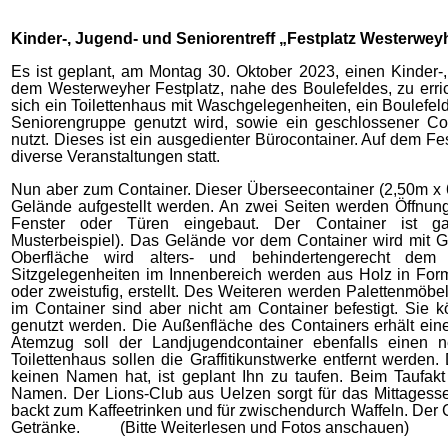
Kinder-, Jugend- und Seniorentreff „Festplatz Westerwey
Es ist geplant, am Montag 30. Oktober 2023, einen Kinder-, 
dem Westerweyher Festplatz, nahe des Boulefeldes, zu erric
sich ein Toilettenhaus mit Waschgelegenheiten, ein Boulefel
Seniorengruppe genutzt wird, sowie ein geschlossener C
nutzt. Dieses ist ein ausgedienter Bürocontainer. Auf dem Fes
diverse Veranstaltungen statt.
Nun aber zum Container. Dieser Überseecontainer (2,50m x 6
Gelände aufgestellt werden. An zwei Seiten werden Öffnung
Fenster oder Türen eingebaut. Der Container ist ga
Musterbeispiel). Das Gelände vor dem Container wird mit G
Oberfläche wird alters- und behindertengerecht dem
Sitzgelegenheiten im Innenbereich werden aus Holz in Form
oder zweistufig, erstellt. Des Weiteren werden Palettenmöbe
im Container sind aber nicht am Container befestigt. Sie 
genutzt werden. Die Außenfläche des Containers erhält ein
Atemzug soll der Landjugendcontainer ebenfalls einen n
Toilettenhaus sollen die Graffitikunstwerke entfernt werden
keinen Namen hat, ist geplant Ihn zu taufen. Beim Taufakt
Namen. Der Lions-Club aus Uelzen sorgt für das Mittagess
backt zum Kaffeetrinken und für zwischendurch Waffeln. Der 
Getränke. (Bitte Weiterlesen und Fotos anschauen)