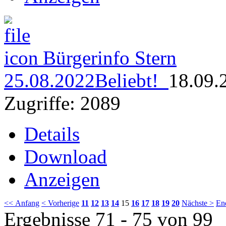
Bürgerinfo Stern
25.08.2022
Beliebt!
18.09.
Zugriffe: 2089
Details
Download
Anzeigen
<< Anfang
< Vorherige
11
12
13
14
15
16
17
18
19
20
Nächste >
En
Ergebnisse 71 - 75 von 99