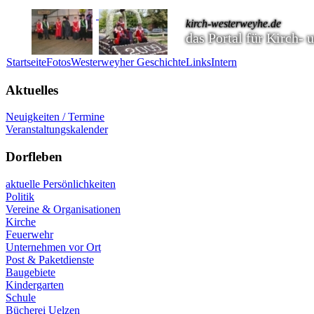
kirch-westerweyhe.de
das Portal für Kirch-
Startseite
Fotos
Westerweyher Geschichte
Links
Intern
Aktuelles
Neuigkeiten / Termine
Veranstaltungskalender
Dorfleben
aktuelle Persönlichkeiten
Politik
Vereine & Organisationen
Kirche
Feuerwehr
Unternehmen vor Ort
Post & Paketdienste
Baugebiete
Kindergarten
Schule
Bücherei Uelzen