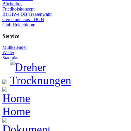
Bücherbus
Friedhofskonzept
BI KIWe DB Trassenwahn
Gemeindehaus - DGH
Club Heideblume
Service
Müllkalender
Wetter
Stadtplan
Home