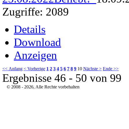
Zugriffe: 2089
Details
Download
Anzeigen
<< Anfang
< Vorherige
1
2
3
4
5
6
7
8
9
10
Nächste >
Ende >>
Ergebnisse 46 - 50 von 99
© 2008 - 2026, Alle Rechte vorbehalten