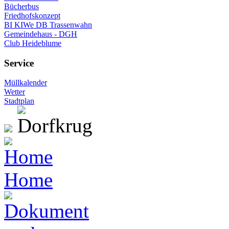
Bücherbus
Friedhofskonzept
BI KIWe DB Trassenwahn
Gemeindehaus - DGH
Club Heideblume
Service
Müllkalender
Wetter
Stadtplan
Home