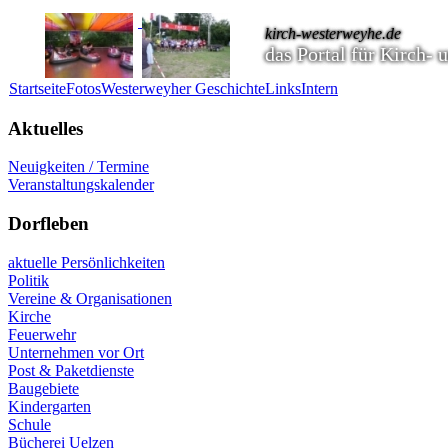
kirch-westerweyhe.de
das Portal für Kirch-
Startseite
Fotos
Westerweyher Geschichte
Links
Intern
Aktuelles
Neuigkeiten / Termine
Veranstaltungskalender
Dorfleben
aktuelle Persönlichkeiten
Politik
Vereine & Organisationen
Kirche
Feuerwehr
Unternehmen vor Ort
Post & Paketdienste
Baugebiete
Kindergarten
Schule
Bücherei Uelzen