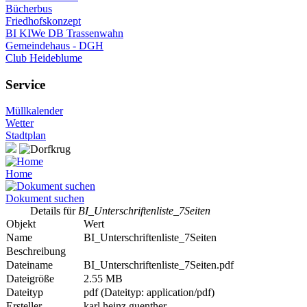
Bücherbus
Friedhofskonzept
BI KIWe DB Trassenwahn
Gemeindehaus - DGH
Club Heideblume
Service
Müllkalender
Wetter
Stadtplan
Home
Dokument suchen
Details für
BI_Unterschriftenliste_7Seiten
Objekt
Wert
Name
BI_Unterschriftenliste_7Seiten
Beschreibung
Dateiname
BI_Unterschriftenliste_7Seiten.pdf
Dateigröße
2.55 MB
Dateityp
pdf (Dateityp: application/pdf)
Ersteller
karl.heinz.guenther