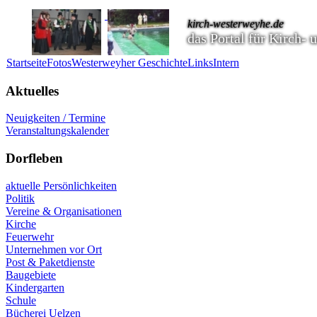
kirch-westerweyhe.de
das Portal für Kirch-
Startseite
Fotos
Westerweyher Geschichte
Links
Intern
Aktuelles
Neuigkeiten / Termine
Veranstaltungskalender
Dorfleben
aktuelle Persönlichkeiten
Politik
Vereine & Organisationen
Kirche
Feuerwehr
Unternehmen vor Ort
Post & Paketdienste
Baugebiete
Kindergarten
Schule
Bücherei Uelzen