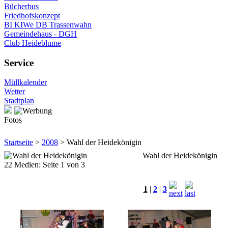
Bücherbus
Friedhofskonzept
BI KIWe DB Trassenwahn
Gemeindehaus - DGH
Club Heideblume
Service
Müllkalender
Wetter
Stadtplan
Fotos
Startseite
>
2008
> Wahl der Heidekönigin
Wahl der Heidekönigin
22 Medien: Seite 1 von 3
1
|
2
|
3