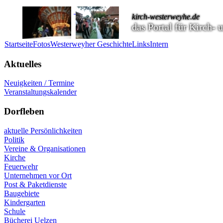
kirch-westerweyhe.de
das Portal für Kirch-
Startseite
Fotos
Westerweyher Geschichte
Links
Intern
Aktuelles
Neuigkeiten / Termine
Veranstaltungskalender
Dorfleben
aktuelle Persönlichkeiten
Politik
Vereine & Organisationen
Kirche
Feuerwehr
Unternehmen vor Ort
Post & Paketdienste
Baugebiete
Kindergarten
Schule
Bücherei Uelzen