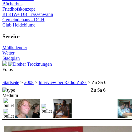
Bücherbus
Friedhofskonzept
BI KIWe DB Trassenwahn
Gemeindehaus - DGH
Club Heideblume
Service
Müllkalender
Wetter
Stadtplan
Fotos
Startseite
>
2008
>
Interview bei Radio ZuSa
> Zu Sa 6
Zu Sa 6
Medium