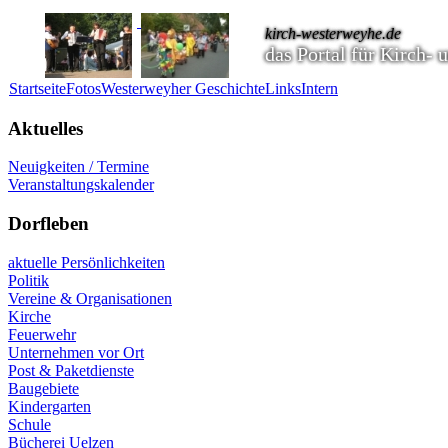
kirch-westerweyhe.de
das Portal für Kirch-
Startseite
Fotos
Westerweyher Geschichte
Links
Intern
Aktuelles
Neuigkeiten / Termine
Veranstaltungskalender
Dorfleben
aktuelle Persönlichkeiten
Politik
Vereine & Organisationen
Kirche
Feuerwehr
Unternehmen vor Ort
Post & Paketdienste
Baugebiete
Kindergarten
Schule
Bücherei Uelzen