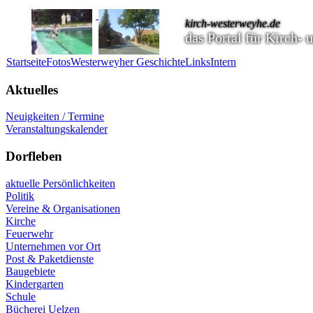
kirch-westerweyhe.de
das Portal für Kirch-
Startseite
Fotos
Westerweyher Geschichte
Links
Intern
Aktuelles
Neuigkeiten / Termine
Veranstaltungskalender
Dorfleben
aktuelle Persönlichkeiten
Politik
Vereine & Organisationen
Kirche
Feuerwehr
Unternehmen vor Ort
Post & Paketdienste
Baugebiete
Kindergarten
Schule
Bücherei Uelzen