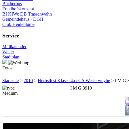
Bücherbus
Friedhofskonzept
BI KIWe DB Trassenwahn
Gemeindehaus - DGH
Club Heideblume
Service
Müllkalender
Wetter
Stadtplan
Fotos
Startseite
>
2010
>
Herbstfest Klasse 4a / GS Westerweyhe
> I M G 
I M G 3910
Medium