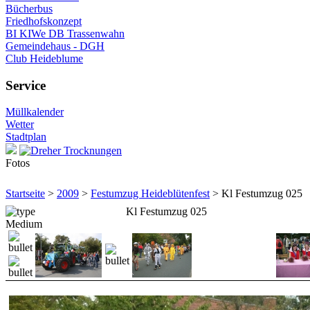
Bücherbus
Friedhofskonzept
BI KIWe DB Trassenwahn
Gemeindehaus - DGH
Club Heideblume
Service
Müllkalender
Wetter
Stadtplan
Fotos
Startseite
>
2009
>
Festumzug Heideblütenfest
> Kl Festumzug 025
Kl Festumzug 025
Medium