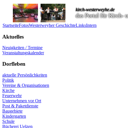
kirch-westerweyhe.de
das Portal für Kirch-
Startseite
Fotos
Westerweyher Geschichte
Links
Intern
Aktuelles
Neuigkeiten / Termine
Veranstaltungskalender
Dorfleben
aktuelle Persönlichkeiten
Politik
Vereine & Organisationen
Kirche
Feuerwehr
Unternehmen vor Ort
Post & Paketdienste
Baugebiete
Kindergarten
Schule
Bücherei Uelzen