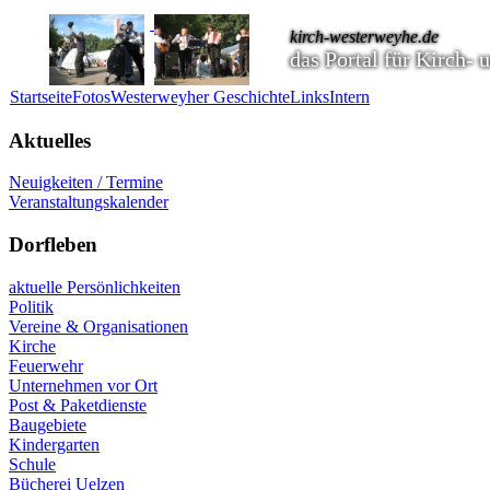
kirch-westerweyhe.de
das Portal für Kirch-
Startseite
Fotos
Westerweyher Geschichte
Links
Intern
Aktuelles
Neuigkeiten / Termine
Veranstaltungskalender
Dorfleben
aktuelle Persönlichkeiten
Politik
Vereine & Organisationen
Kirche
Feuerwehr
Unternehmen vor Ort
Post & Paketdienste
Baugebiete
Kindergarten
Schule
Bücherei Uelzen