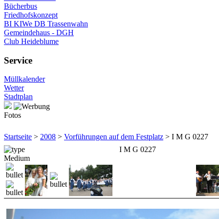
Bücherbus
Friedhofskonzept
BI KIWe DB Trassenwahn
Gemeindehaus - DGH
Club Heideblume
Service
Müllkalender
Wetter
Stadtplan
Fotos
Startseite
>
2008
>
Vorführungen auf dem Festplatz
> I M G 0227
I M G 0227
Medium